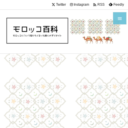

Twitter
Instagram
Feedly
RSS


メニュ

サイド

前へ

次へ

検索