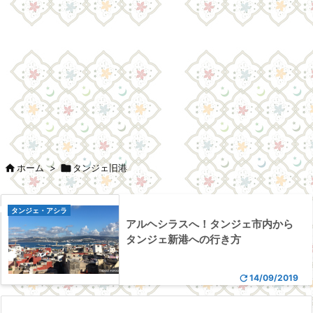

ホーム
>

タンジェ旧港

タンジェ・アシラ
アルヘシラスへ！タンジェ市内から
タンジェ新港への行き方

14/09/2019