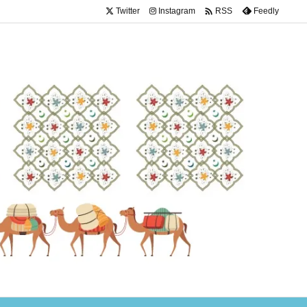

Twitter
Instagram
Feedly
RSS