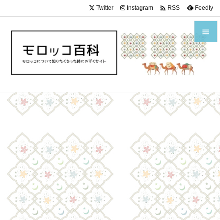

Twitter
Instagram
Feedly
RSS


メニュ

サイド

前へ

次へ

検索