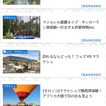

25/03/2022
マラケシュ
マジョレル庭園＆イブ・サンローラ
ン美術館―行き方＆所要時間etc.

25/03/2022

フェズ
,
マラケシュ
訪れるならどっち？ フェズ VS マラ
ケシュ

24/03/2022
マラケシュ
[モロッコ]マラケシュで熱気球体験！
アフリカ大陸で日の出を見よう