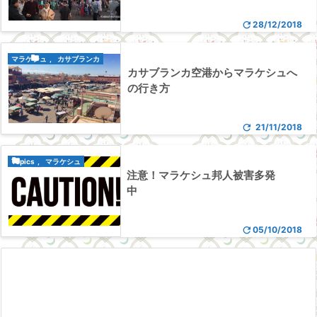

28/12/2018

マラケシュ
,
カサブランカ
カサブランカ空港からマラケシュへ
の行き方

21/11/2018

Topics
,
マラケシュ
注意！マラケシュ邦人被害多発
中

05/10/2018