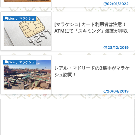

02/01/2022

Topics
,
マラケシュ
[マラケシュ] カード利用者は注意！
ATMにて「スキミング」装置が押収

28/12/2019

Topics
,
マラケシュ
レアル・マドリードの3選手がマラケ
シュ訪問！

20/04/2019