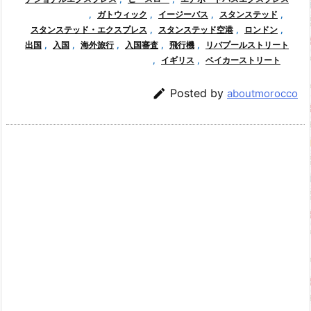
,
ガトウィック
,
イージーバス
,
スタンステッド
,
スタンステッド・エクスプレス
,
スタンステッド空港
,
ロンドン
,
出国
,
入国
,
海外旅行
,
入国審査
,
飛行機
,
リバプールストリート
,
イギリス
,
ベイカーストリート

Posted by
aboutmorocco