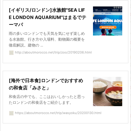
[イギリス/ロンドン]水族館"SEA LIF
E LONDON AQUARIUM"はまるでテ
ーマパ
雨の多いロンドンでも天気を気にせず楽しめ
る水族館。行き方や入場料、動物園の概要を
徹底解説。建物の ...
http://aboutmorocco.net/trip/zoo/20190206.html
[海外で日本食]ロンドンでおすすめ
の和食店「みさと」
和食店の中でも、ここはおいしかったと思っ
たロンドンの和食店をご紹介します。
https://aboutmorocco.net/trip/wasyoku/20200130.html