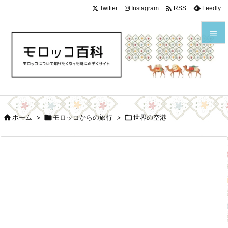

Twitter
Instagram
Feedly
RSS


メニュ

サイド


ホーム
>

モロッコからの旅行
>

世界の空港
前へ

次へ

検索