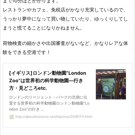
まで10分ほどかかります。
レストランやカフェ、免税店がかなり充実しているので、
うっかり夢中になって買い物していたり、ゆっくりしてし
まうと慌てることになりかねません。
荷物検査の細かさや出国審査がないなど、かなりレアな体
験をできる空港です！
[イギリス]ロンドン動物園”London
Zoo”は世界初の科学動物園―行き
方・見どころetc.
ロンドンのリージェント・パークの北側に位
置する世界初の科学動物園ロンドン動物園”Lo
ndon Zoo”の行き ...
http://aboutmorocco.net/trip/zoo/20181111.html