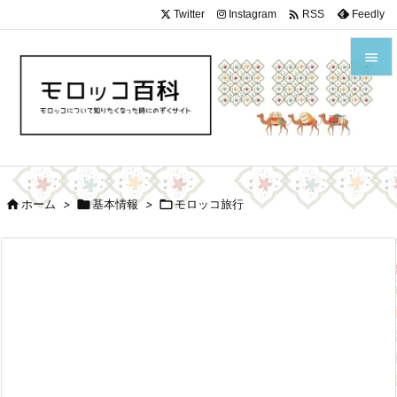

Twitter
Instagram
Feedly
RSS


メニュ

サイド


ホーム
>

基本情報
>

モロッコ旅行
前へ

次へ

検索