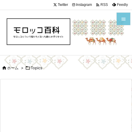

Twitter
Instagram
Feedly
RSS


メニュ

サイド


ホーム
>

Topics
前へ

次へ

検索