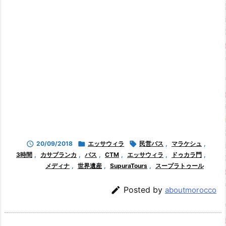

20/09/2018

エッサウィラ

民営バス
,
マラケシュ
,
3時間
,
カサブランカ
,
バス
,
CTM
,
エッサウィラ
,
ドゥカラ門
,
メディナ
,
世界遺産
,
SupuraTours
,
スープラトゥール

Posted by
aboutmorocco