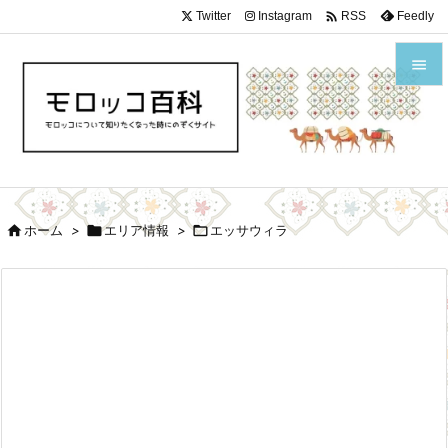

Twitter
Instagram
Feedly
RSS


メニュ

サイド


ホーム
>

エリア情報
>

エッサウィラ
前へ

次へ

検索