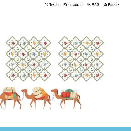

Twitter
Instagram
Feedly
RSS