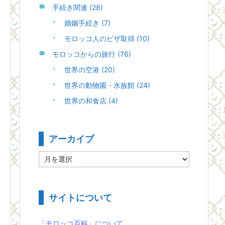
手続き関連
(28)
婚姻手続き
(7)
モロッコ人のビザ取得
(10)
モロッコからの旅行
(76)
世界の空港
(20)
世界の動物園・水族館
(24)
世界の和食店
(4)
アーカイブ
ア
ー
カ
イ
ブ
サイトについて
「モロッコ百科」について