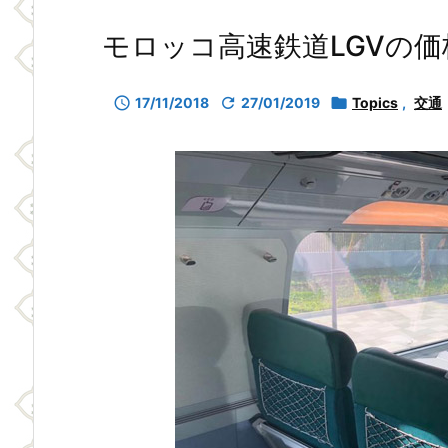
モロッコ高速鉄道LGVの価

17/11/2018

27/01/2019

Topics
,
交通