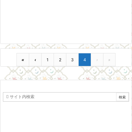
«
‹
1
2
3
4
›
»