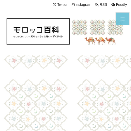

Twitter
Instagram
Feedly
RSS


メニュ

サイド

前へ

次へ

検索