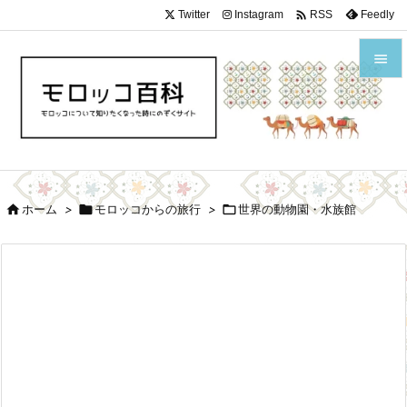

Twitter
Instagram
Feedly
RSS


メニュ

サイド


ホーム
>

モロッコからの旅行
>

世界の動物園・水族館
前へ

次へ

検索