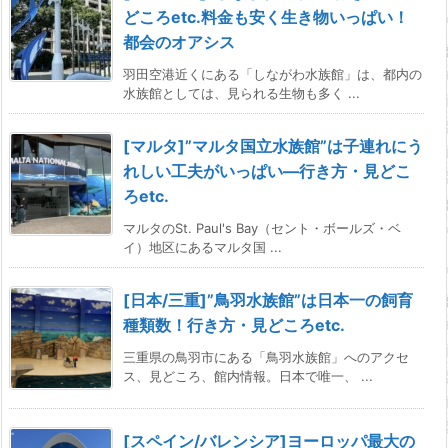
どころetc.料金も安く生き物いっぱい！
都会のオアシス
羽田空港近くにある「しながわ水族館」は、都内の
水族館としては、見られる生物も多く ...
[マルタ]”マルタ国立水族館”は子連れにう
れしい工夫がいっぱい―行き方・見どこ
ろetc.
マルタのSt. Paul's Bay（セント・ボールズ・ベ
イ）地区にあるマルタ国 ...
[日本/三重]”鳥羽水族館”は日本一の飼育
種類数！行き方・見どころetc.
三重県の鳥羽市にある「鳥羽水族館」へのアクセ
ス、見どころ、館内情報。日本で唯一、 ...
[スペイン/バレンシア]ヨーロッパ最大の