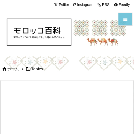

Twitter
Instagram
Feedly
RSS


メニュ

サイド


ホーム
>

Topics
前へ

次へ

検索