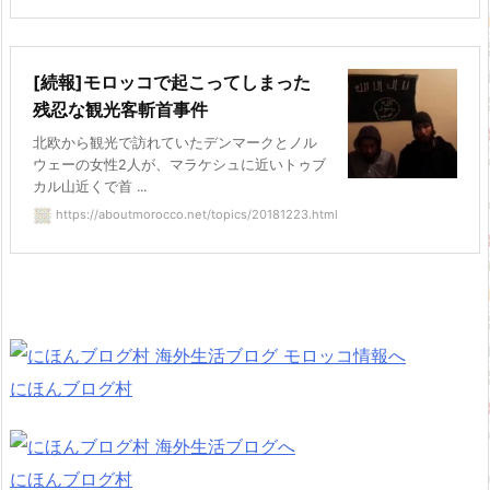
[続報]モロッコで起こってしまった
残忍な観光客斬首事件
北欧から観光で訪れていたデンマークとノル
ウェーの女性2人が、マラケシュに近いトゥブ
カル山近くで首 ...
https://aboutmorocco.net/topics/20181223.html
にほんブログ村
にほんブログ村