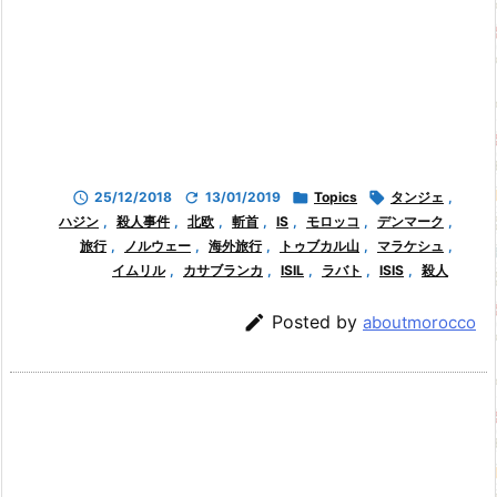

25/12/2018

13/01/2019

Topics

タンジェ
,
ハジン
,
殺人事件
,
北欧
,
斬首
,
IS
,
モロッコ
,
デンマーク
,
旅行
,
ノルウェー
,
海外旅行
,
トゥブカル山
,
マラケシュ
,
イムリル
,
カサブランカ
,
ISIL
,
ラバト
,
ISIS
,
殺人

Posted by
aboutmorocco