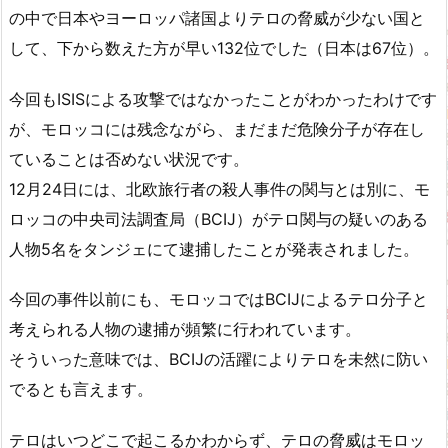
の中で日本やヨーロッパ諸国よりテロの脅威が少ない国と
して、下から数えた方が早い132位でした（日本は67位）。
今回もISISによる攻撃ではなかったことがわかったわけです
が、モロッコには残念ながら、まだまだ危険分子が存在し
ていることは否めない状況です。
12月24日には、北欧旅行者の殺人事件の関与とは別に、モ
ロッコの中央司法調査局（BCIJ）がテロ関与の疑いのある
人物5名をタンジェにて逮捕したことが発表されました。
今回の事件以前にも、モロッコではBCIJによるテロ分子と
考えられる人物の逮捕が頻繁に行われています。
そういった意味では、BCIJの活躍によりテロを未然に防い
でるとも言えます。
テロはいつどこで起こるかわからず、テロの脅威はモロッ