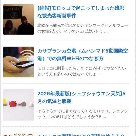
[続報]モロッコで起こってしまった残忍
な観光客斬首事件
北欧から観光で訪れていたデンマークとノルウェー
の女性2人が、マラケシュに近いトゥ ...
カサブランカ空港（ムハンマド5世国際空
港）での無料Wi-Fiのつなぎ方
モロッコに到着したら、すぐにWi-Fiにつなぎたい
という方も多いのではないでしょ ...
2026年最新版[シェフシャウエン天気]5
月の気温と服装
そろそろすでに暑くなってくるモロッコ。シェフシ
ャウエンの5月はどうでしょうか？5 ...