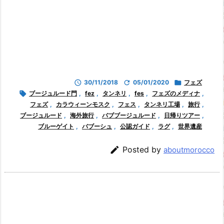

30/11/2018

05/01/2020

フェズ

ブージュルード門
,
fez
,
タンネリ
,
fes
,
フェズのメディナ
,
フェズ
,
カラウィーンモスク
,
フェス
,
タンネリ工場
,
旅行
,
ブージュルード
,
海外旅行
,
バブブージュルード
,
日帰りツアー
,
ブルーゲイト
,
バブーシュ
,
公認ガイド
,
ラグ
,
世界遺産

Posted by
aboutmorocco