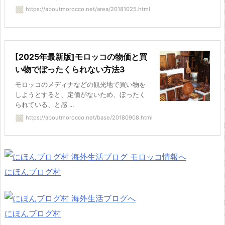
https://aboutmorocco.net/area/20181025.html
[2025年最新版]モロッコの物価と買
い物でぼったくられない方法3
モロッコのメディナなどの観光地で買い物を
しようとすると、定価がないため、ぼったく
られている、と感 ...
https://aboutmorocco.net/base/20180908.html
にほんブログ村
にほんブログ村