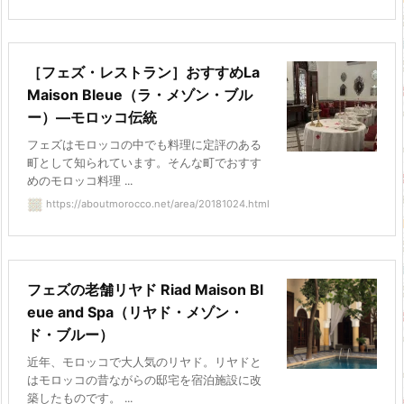
［フェズ・レストラン］おすすめLa
Maison Bleue（ラ・メゾン・ブル
ー）―モロッコ伝統
フェズはモロッコの中でも料理に定評のある
町として知られています。そんな町でおすす
めのモロッコ料理 ...
https://aboutmorocco.net/area/20181024.html
フェズの老舗リヤド Riad Maison Bl
eue and Spa（リヤド・メゾン・
ド・ブルー）
近年、モロッコで大人気のリヤド。リヤドと
はモロッコの昔ながらの邸宅を宿泊施設に改
築したものです。 ...