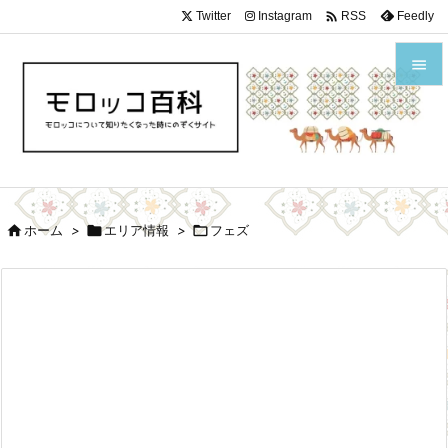

Twitter
Instagram
Feedly
RSS


メニュ

サイド


ホーム
>

エリア情報
>

フェズ
前へ

次へ

検索